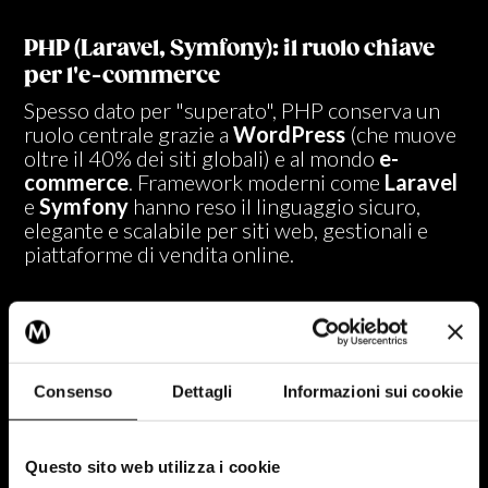
PHP (Laravel, Symfony): il ruolo chiave
per l'e-commerce
Spesso dato per "superato", PHP conserva un
ruolo centrale grazie a
WordPress
(che muove
oltre il 40% dei siti globali) e al mondo
e-
commerce
. Framework moderni come
Laravel
e
Symfony
hanno reso il linguaggio sicuro,
elegante e scalabile per siti web, gestionali e
piattaforme di vendita online.
L’evoluzione dell’infrastruttura: la base
dei progetti complessi
Per gestire progetti complessi, non basta solo il
Consenso
Dettagli
Informazioni sui cookie
codice. L’infrastruttura sottostante determina la
flessibilità, la resilienza e i costi operativi.
Questo sito web utilizza i cookie