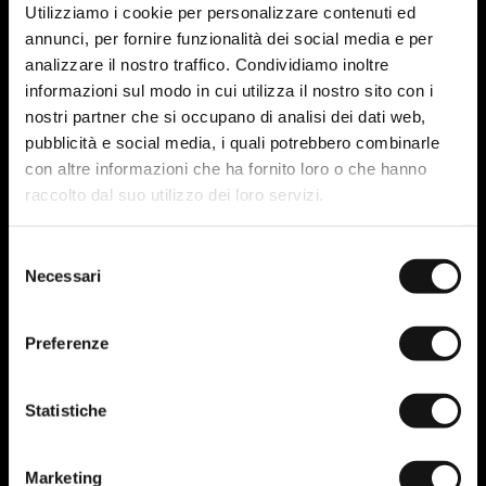
Utilizziamo i cookie per personalizzare contenuti ed
annunci, per fornire funzionalità dei social media e per
analizzare il nostro traffico. Condividiamo inoltre
informazioni sul modo in cui utilizza il nostro sito con i
nostri partner che si occupano di analisi dei dati web,
pubblicità e social media, i quali potrebbero combinarle
con altre informazioni che ha fornito loro o che hanno
raccolto dal suo utilizzo dei loro servizi.
Dai container (Docker)
Selezione
all'orchestrazione (Kubernetes)
Necessari
del
consenso
Il passaggio dalle macchine virtuali (VM) ai
container
con Docker ha rivoluzionato
Preferenze
l’ambiente di sviluppo. I container rendono
l'applicazione portabile e coerente in ogni
ambiente, dal laptop dello sviluppatore al cloud
Statistiche
di produzione.
Il passo successivo è stato
Kubernetes
, lo
Marketing