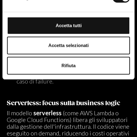
standard per l’orchestrazione in ambienti
complessi. Per le aziende che operano su larga
scala, Kubernetes è vitale per:
Accetta tutti
Automatizzare il deployment di centinaia di
servizi.
Accetta selezionati
Gestire il bilanciamento del carico e la
scalabilità.
Rifiuta
Garantire l'auto-riparazione dei servizi in
caso di failure.
Serverless: focus sulla business logic
Il modello
serverless
(come AWS Lambda o
Google Cloud Functions) libera gli sviluppatori
dalla gestione dell'infrastruttura. Il codice viene
eseguito on demand, riducendo i costi operativi