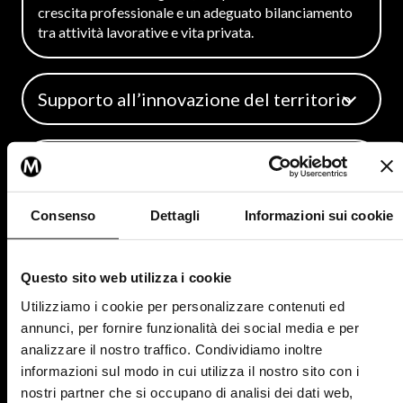
crescita professionale e un adeguato bilanciamento
tra attività lavorative e vita privata.
Supporto all’innovazione del territorio
Garantiamo sostegno in favore di enti no profit del
territorio, promuovendo azioni di sensibilizzazione
Sostenibilità
del contesto sociale e sostenendo la digitalizzazione
di queste realtà.
Attuiamo scelte organizzative e progetti specifici
Consenso
Dettagli
Informazioni sui cookie
volti a ridurre l’impatto ambientale dell’azienda. Un
esempio? Bottiglie, tazzine e bicchieri di vetro al
Le nostre
attività benefit
le
posto di quelli di plastica. Piccoli accorgimenti che
Questo sito web utilizza i cookie
non costano nulla ma che hanno un impatto notevole
riconosci sui social grazie al
sul lungo periodo in termini di rispetto ambientale.
Utilizziamo i cookie per personalizzare contenuti ed
nostro sub brand
“Be Active”
,
Voler essere un'azienda green passa anche da dettagli
annunci, per fornire funzionalità dei social media e per
come questo.
a conferma del fatto che
analizzare il nostro traffico. Condividiamo inoltre
informazioni sul modo in cui utilizza il nostro sito con i
siamo convinti che
tutti
nostri partner che si occupano di analisi dei dati web,