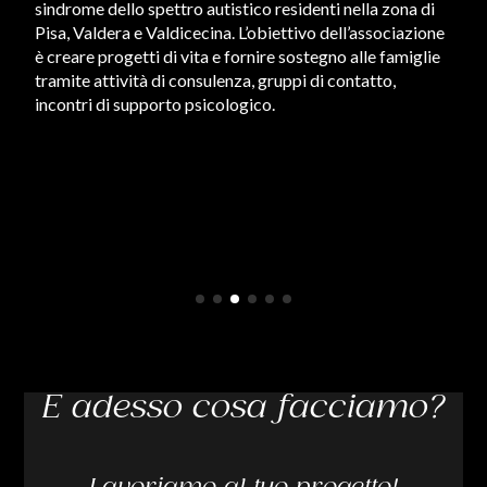
sindrome dello spettro autistico residenti nella zona di
altr
Pisa, Valdera e Valdicecina. L’obiettivo dell’associazione
po
aume
è creare progetti di vita e fornire sostegno alle famiglie
che 
tramite attività di consulenza, gruppi di contatto,
2023
incontri di supporto psicologico.
attu
loro
E adesso cosa facciamo?