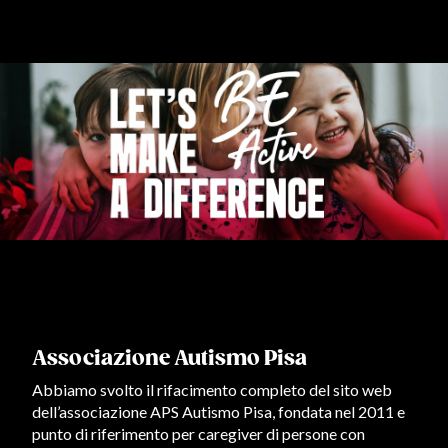
Associazione Autismo Pisa
Lu
Abbiamo svolto il rifacimento completo del sito web
Una 
dell’associazione APS Autismo Pisa, fondata nel 2011 e
per
nel 2
punto di riferimento per caregiver di persone con
iniz