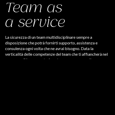
Team as
a service
La sicurezza di un team multidisciplinare sempre a
disposizione che potrà fornirti supporto, assistenza e
consulenza ogni volta che ne avrai bisogno. Data la
verticalità delle competenze del team che ti affiancherà nel
processo di lavoro, potrai contare sempre su scelte
consapevoli e suggerite da chi conosce bene le tue
dinamiche interne.
Dettaglio servizio
Ecom-