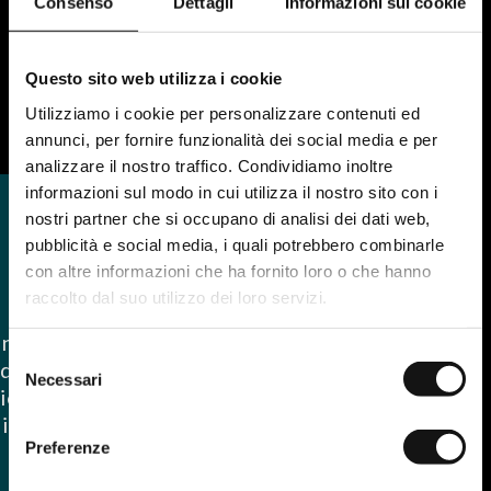
Consenso
Dettagli
Informazioni sui cookie
Questo sito web utilizza i cookie
Utilizziamo i cookie per personalizzare contenuti ed
annunci, per fornire funzionalità dei social media e per
analizzare il nostro traffico. Condividiamo inoltre
informazioni sul modo in cui utilizza il nostro sito con i
nostri partner che si occupano di analisi dei dati web,
pubblicità e social media, i quali potrebbero combinarle
con altre informazioni che ha fornito loro o che hanno
raccolto dal suo utilizzo dei loro servizi.
l'intero anno 2025
Selezione
della strategia integrata,
Necessari
del
zionamento del brand sui
consenso
i.
Preferenze