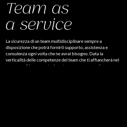
Team as
a service
La sicurezza di un team multidisciplinare sempre a
disposizione che potrà fornirti supporto, assistenza e
consulenza ogni volta che ne avrai bisogno. Data la
verticalità delle competenze del team che ti affiancherà nel
processo di lavoro, potrai contare sempre su scelte
consapevoli e suggerite da chi conosce bene le tue
dinamiche interne.
Dettaglio servizio
Ecom-