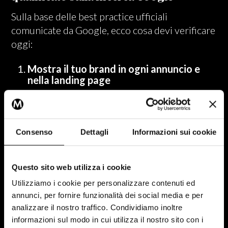
Sulla base delle best practice ufficiali
comunicate da Google, ecco cosa devi verificare
oggi:
Mostra il tuo brand in ogni annuncio e
nella landing page
Il brand deve essere presente e
riconoscibile sia nel testo dell'annuncio che
nella pagina di destinazione. Nessun
annuncio dovrebbe lasciare dubbi su chi è
Consenso
Dettagli
Informazioni sui cookie
l'inserzionista.
Questo sito web utilizza i cookie
Se citi altri brand, chiarisci il tuo ruolo
Utilizziamo i cookie per personalizzare contenuti ed
Partner, reseller, integratore: devi
annunci, per fornire funzionalità dei social media e per
dichiararlo esplicitamente. L'associazione
analizzare il nostro traffico. Condividiamo inoltre
con altri brand è lecita, ma solo se il tuo
informazioni sul modo in cui utilizza il nostro sito con i
brand è altrettanto visibile.