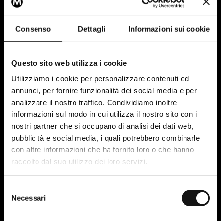
Consenso
Dettagli
Informazioni sui cookie
Questo sito web utilizza i cookie
Utilizziamo i cookie per personalizzare contenuti ed
annunci, per fornire funzionalità dei social media e per
analizzare il nostro traffico. Condividiamo inoltre
CEIR
informazioni sul modo in cui utilizza il nostro sito con i
Consorzio di approvvigionamento di energia.
nostri partner che si occupano di analisi dei dati web,
pubblicità e social media, i quali potrebbero combinarle
-
CRM & Sales Enablement
Sviluppo Web & App
con altre informazioni che ha fornito loro o che hanno
raccolto dal suo utilizzo dei loro servizi.
Selezione
Necessari
del
consenso