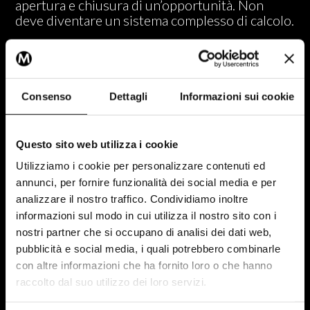
apertura e chiusura di un’opportunità. Non
deve diventare un sistema complesso di calcolo.
I report possono evolvere nel tempo, ma la
struttura operativa deve restare semplice. Se
aggiornare un’informazione è complicato, il
dato tenderà a non essere affidabile. E senza
Consenso
Dettagli
Informazioni sui cookie
dati affidabili, nessun KPI regge.
Questo sito web utilizza i cookie
I KPI come strumento di confronto, non
Utilizziamo i cookie per personalizzare contenuti ed
di controllo
annunci, per fornire funzionalità dei social media e per
Gli indicatori condivisi hanno valore solo se
analizzare il nostro traffico. Condividiamo inoltre
diventano parte di un confronto regolare tra
informazioni sul modo in cui utilizza il nostro sito con i
marketing e vendite. Non devono essere usati
nostri partner che si occupano di analisi dei dati web,
per valutare un reparto, bensì per comprendere
pubblicità e social media, i quali potrebbero combinarle
dove il processo può migliorare.
con altre informazioni che ha fornito loro o che hanno
raccolto dal suo utilizzo dei loro servizi.
Quando entrambi i team leggono gli stessi
numeri e ne condividono il significato, le