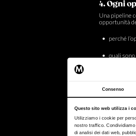
4. Ogni o
Una pipeline c
opportunità de
perché l’op
quali sono 
quali risc
Consenso
Questo perché
fermarsi.
Questo sito web utilizza i c
Utilizziamo i cookie per perso
nostro traffico. Condividiamo 
5. Il temp
di analisi dei dati web, pubbl