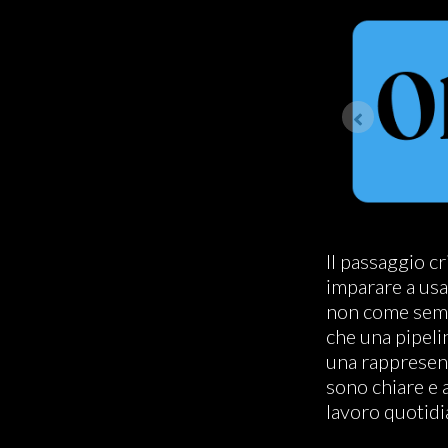
Il passaggio c
imparare a us
non come semp
che una pipeli
una rappresent
sono chiare e 
lavoro quotidia