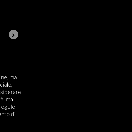
ine, ma
iale,
siderare
tà, ma
regole
ento di