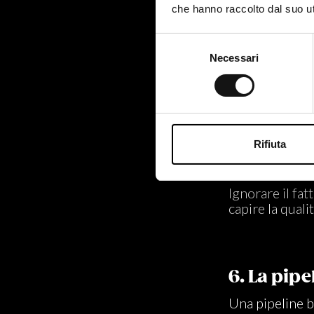
che hanno raccolto dal suo uti
Il tempo passa
restano ferme 
Selezione
Necessari
del
mancanza d
consenso
blocchi dec
problemi d
Rifiuta
Ignorare il fat
capire la qualit
6. La pip
Una pipeline b