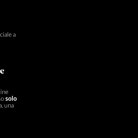
iale a
le
line
nso
solo
a, una