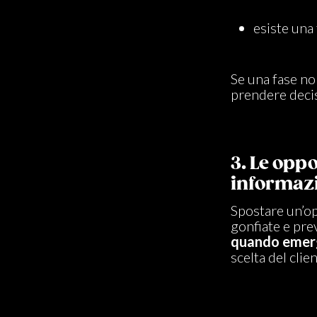
esiste una
Se una fase no
prendere decis
3. Le opp
informaz
Spostare un’op
gonfiate e pre
quando emerg
scelta del clien