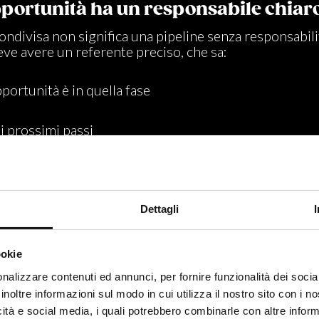
pportunità ha un responsabile chiar
ondivisa non significa una pipeline senza responsabili
ve avere un referente preciso, che sa:
portunità è in quella fase
i prossimi passi
hi sono presenti
Dettagli
 quando la responsabilità è ambigua le opportunità t
ookie
nalizzare contenuti ed annunci, per fornire funzionalità dei socia
inoltre informazioni sul modo in cui utilizza il nostro sito con i 
o è una variabile della pipeline
icità e social media, i quali potrebbero combinarle con altre inform