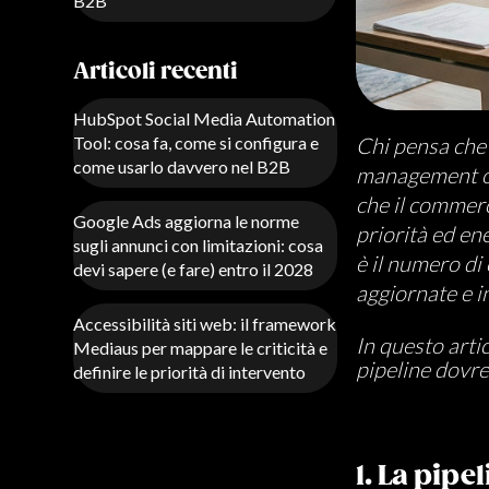
B2B
Articoli recenti
HubSpot Social Media Automation
Chi pensa che 
Tool: cosa fa, come si configura e
come usarlo davvero nel B2B
management o u
che il commerc
Google Ads aggiorna le norme
priorità ed en
sugli annunci con limitazioni: cosa
è il numero di
devi sapere (e fare) entro il 2028
aggiornate e i
Accessibilità siti web: il framework
In questo arti
Mediaus per mappare le criticità e
pipeline dovr
definire le priorità di intervento
1. La pip