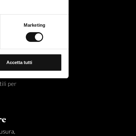
che
Marketing
Accetta tutti
ili per
re
usura,