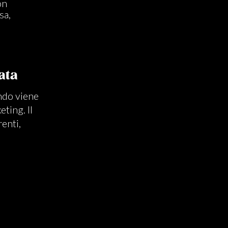
on
sa,
ata
ndo viene
ting. Il
enti,