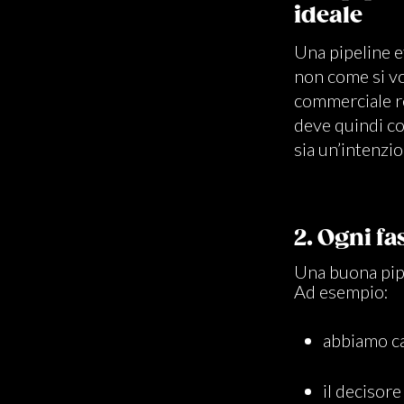
ideale
Una pipeline e
non come si vo
commerciale re
deve quindi co
sia un’intenzio
2. Ogni f
Una buona pipel
Ad esempio:
abbiamo ca
il decisore