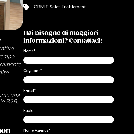
CRM & Sales Enablement
Hai bisogno di maggiori
l
informazioni? Contattaci!
rativo
Nome
*
 tempo,
raramente
Cognome
*
ite,
E-mail
*
come una
le B2B.
Ruolo
non
Nome Azienda
*