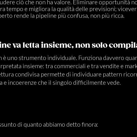
udere ciò che non ha valore. Eliminare opportunità n
era tempo e migliora la qualità delle previsioni; vicever
erto rende la pipeline più confusa, non più ricca.
line va letta insieme, non solo compil
on è uno strumento individuale. Funziona davvero qua
rpretata insieme: tra commerciali e tra vendite e marke
ttura condivisa permette di individuare pattern ricorr
lia e incoerenze che il singolo difficilmente vede.
ssunto di quanto abbiamo detto finora: