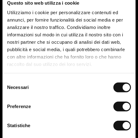
possibilità di essere contattata via WhatsApp
Questo sito web utilizza i cookie
abbassa immediatamente le barriere di
Utilizziamo i cookie per personalizzare contenuti ed
ingresso
. Un utente che forse non si
annunci, per fornire funzionalità dei social media e per
sentirebbe pronto a compilare un form o a
analizzare il nostro traffico. Condividiamo inoltre
inviare una mail non ha problemi a mandare un
informazioni sul modo in cui utilizza il nostro sito con i
messaggio sull’app che usa con amici e familiari.
nostri partner che si occupano di analisi dei dati web,
Attraverso
WhatsApp Business
le aziende
pubblicità e social media, i quali potrebbero combinarle
possono creare messaggi automatici di
con altre informazioni che ha fornito loro o che hanno
benvenuto, impostare risposte rapide e perfino
raccolto dal suo utilizzo dei loro servizi.
mostrare cataloghi di prodotti o servizi. Gli
annunci “Click to WhatsApp” su Facebook e
Instagram sono oggi una delle modalità più
Selezione
Necessari
efficaci per trasformare la curiosità generata da
del
una campagna in una conversazione diretta e
consenso
personalizzata.
Preferenze
L’integrazione con CRM e automation: il
Statistiche
vero valore aggiunto