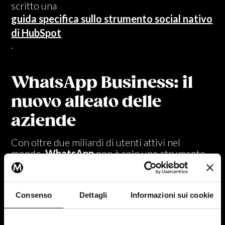
scritto una
guida specifica sullo strumento social nativo
di HubSpot
.
WhatsApp Business: il
nuovo alleato delle
aziende
Con oltre due miliardi di utenti attivi nel
mondo,
WhatsApp
non è solo uno strumento
di messaggistica privata, ma un vero canale di
business.
WhatsApp funziona perché è familiare: tutti lo
Consenso
Dettagli
Informazioni sui cookie
usano ogni giorno, tutti lo associano a messaggi
veloci e personali. Quando un’azienda offre la