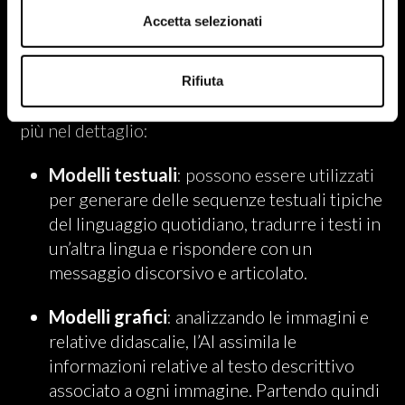
all’utente questo strumento?
Accetta selezionati
L’AI generativa può essere utilizzata per diverse
attività, principalmente due: la
creazione di
Rifiuta
modelli per testi e immagini
. Andiamo un po’
più nel dettaglio:
Modelli testuali
: possono essere utilizzati
per generare delle sequenze testuali tipiche
del linguaggio quotidiano, tradurre i testi in
un’altra lingua e rispondere con un
messaggio discorsivo e articolato.
Modelli grafici
: analizzando le immagini e
relative didascalie, l’AI assimila le
informazioni relative al testo descrittivo
associato a ogni immagine. Partendo quindi