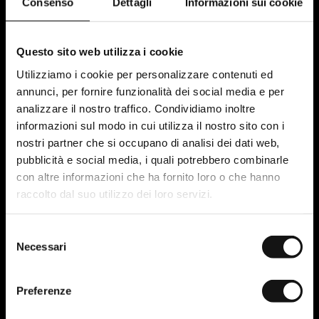
Consenso
Dettagli
Informazioni sui cookie
Per una tabella di confronto dettagliata tra
SEO tradizionale e SEO 2025, e per
approfondire le strategie SEO, scarica la
Questo sito web utilizza i cookie
nostra guida completa!
Utilizziamo i cookie per personalizzare contenuti ed
annunci, per fornire funzionalità dei social media e per
Clicca qui per scaricare la guida
analizzare il nostro traffico. Condividiamo inoltre
informazioni sul modo in cui utilizza il nostro sito con i
nostri partner che si occupano di analisi dei dati web,
Social media B2B nel 2025: costruire
pubblicità e social media, i quali potrebbero combinarle
community autentiche
con altre informazioni che ha fornito loro o che hanno
Nel 2025, gli algoritmi dei social media B2B
raccolto dal suo utilizzo dei loro servizi.
premieranno l'autenticità e la costruzione di
comunità, spingendo i brand a focalizzarsi su
Selezione
Necessari
interazioni significative, conversazioni e
del
consenso
condivisioni, piuttosto che sulla sola portata.
LinkedIn emerge come piattaforma chiave
,
Preferenze
valorizzando le discussioni in gruppi