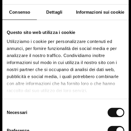
Automazione e chatbot: come
Consenso
Dettagli
Informazioni sui cookie
qualificare i lead in automatico
Un chatbot ben costruito lavora 24/7, raccoglie informazioni
Questo sito web utilizza i cookie
e smista i contatti prima ancora che un operatore umano
intervenga. Un flusso base efficace prevede:
Utilizziamo i cookie per personalizzare contenuti ed
annunci, per fornire funzionalità dei social media e per
Messaggio di benvenuto con proposta di
analizzare il nostro traffico. Condividiamo inoltre
valore chiara
informazioni sul modo in cui utilizza il nostro sito con i
nostri partner che si occupano di analisi dei dati web,
Raccolta del nome e personalizzazione
pubblicità e social media, i quali potrebbero combinarle
immediata
con altre informazioni che ha fornito loro o che hanno
raccolto dal suo utilizzo dei loro servizi.
Domande di qualificazione (settore,
esigenza, urgenza)
Selezione
Necessari
del
Invio di materiali per i lead freddi, passaggio
consenso
a un operatore per quelli caldi
Preferenze