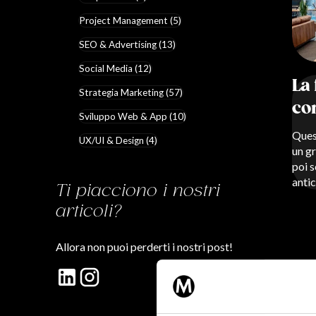
Project Management (5)
SEO & Advertising (13)
Social Media (12)
La 
Strategia Marketing (57)
co
Sviluppo Web & App (10)
Quest
UX/UI & Design (4)
un g
poi s
antic
Ti piacciono i nostri
articoli?
Allora non puoi perderti i nostri post!
Tutti 