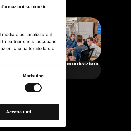
Informazioni sui cookie
l media e per analizzare il
nostri partner che si occupano
azioni che ha fornito loro o
nto
La forza della comunicazione
Marketing
Strategia Marketing
Accetta tutti