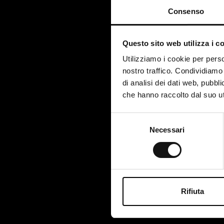
Consenso
Artico
Questo sito web utilizza i c
Utilizziamo i cookie per perso
nostro traffico. Condividiamo 
di analisi dei dati web, pubbl
che hanno raccolto dal suo uti
Com
Selezione
part
Necessari
del
Strat
consenso
Rifiuta