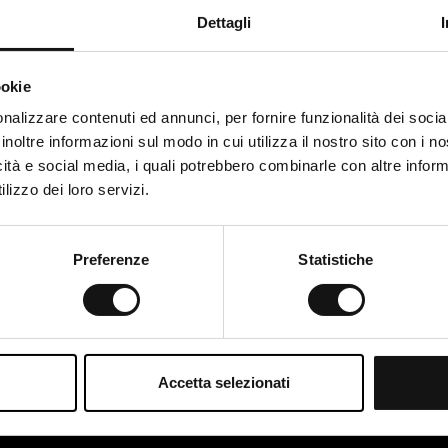
Dettagli
li di Fabrizio Salvetti:
ookie
nalizzare contenuti ed annunci, per fornire funzionalità dei socia
inoltre informazioni sul modo in cui utilizza il nostro sito con i 
icità e social media, i quali potrebbero combinarle con altre inform
lizzo dei loro servizi.
unicazione per il B2B -
I driver del cambiame
e I
Preferenze
Statistiche
Strategia Marketing
egia Marketing
1
Accetta selezionati