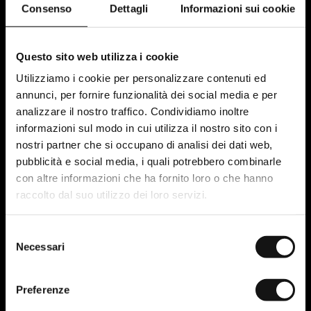
Strategia Marketing
Consenso
Dettagli
Informazioni sui cookie
Come usare agent AI per ridurre attività
manuali nel marketing operativo
Questo sito web utilizza i cookie
Strategia Marketing
Utilizziamo i cookie per personalizzare contenuti ed
annunci, per fornire funzionalità dei social media e per
E-commerce B2B e WhatsApp: come
analizzare il nostro traffico. Condividiamo inoltre
aumentare il CTR e convertire di più
informazioni sul modo in cui utilizza il nostro sito con i
Social Media
nostri partner che si occupano di analisi dei dati web,
pubblicità e social media, i quali potrebbero combinarle
E-commerce B2B su Shopify: quando
con altre informazioni che ha fornito loro o che hanno
funziona davvero (e quando no)
raccolto dal suo utilizzo dei loro servizi.
E-commerce
Selezione
Quale piano HubSpot CRM scegliere per una
Necessari
del
startup in crescita
consenso
CRM & Sales Enablement
Preferenze
CRM nel marketing: gestione strategica dei