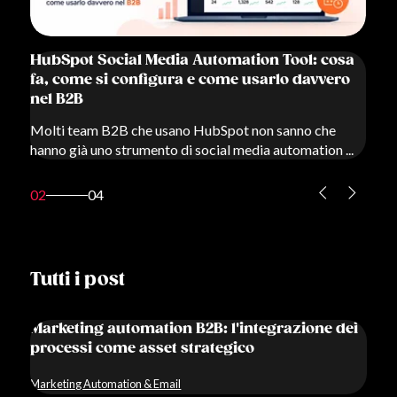
Google Ads aggiorna le norme sugli annunci
osa
con limitazioni: cosa devi sapere (e fare) entro
ro
il 2028
A giugno 2026 Google ha comunicato ufficialmente un
aggiornamento delle norme sulla pubblicazione...
...
chevron_left
chevron_right
03
04
Tutti i post
Marketing automation B2B: l'integrazione dei
processi come asset strategico
Marketing Automation & Email