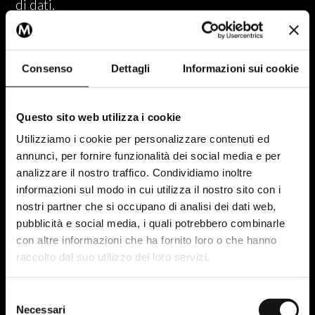
di dati.
Relatività dell’attribuzione
Consenso
Dettagli
Informazioni sui cookie
Questo approccio, il sapere cosa e perché, si
applica a tutti i canali digitali.
Questo sito web utilizza i cookie
Il tracciamento sul sito web tramite
Google
Utilizziamo i cookie per personalizzare contenuti ed
Analytics 4
ha una funzione diversa rispetto a
annunci, per fornire funzionalità dei social media e per
quella di
Hotjar
, così come i dati raccolti dal
analizzare il nostro traffico. Condividiamo inoltre
Google ADS
saranno diversi da quelli di
META
.
informazioni sul modo in cui utilizza il nostro sito con i
nostri partner che si occupano di analisi dei dati web,
Questo non solo per la natura differente delle
pubblicità e social media, i quali potrebbero combinarle
varie piattaforme, ma anche per la natura stessa
con altre informazioni che ha fornito loro o che hanno
del tracciamento: per quanto si possa essere
raccolto dal suo utilizzo dei loro servizi.
precisi e meticolosi nel setup dei sistemi di
tracking, non avremo mai lo stesso dato in
Selezione
Necessari
del
piattaforme diverse. Le conversioni su GA4 non