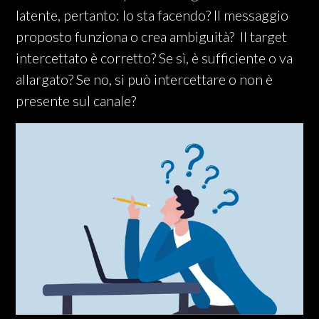
latente, pertanto: lo sta facendo? Il messaggio
proposto funziona o crea ambiguità? Il target
intercettato è corretto? Se sì, è sufficiente o va
allargato? Se no, si può intercettare o non è
presente sul canale?